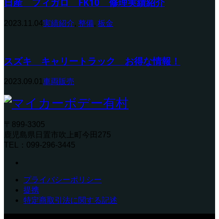
日産 フィガロ FK10 修理実績紹介
2023.11.04
実績紹介
,
整備
,
板金
スズキ キャリートラック お得な情報！
2023.09.01
車両販売
〒899-3305
鹿児島県日置市吹上町今田275
TEL：099-296-3445
プライバシーポリシー
提携
特定商取引法に関する記述
〒899-3305 鹿児島県日置市吹上町今田275 TEL：099-296-