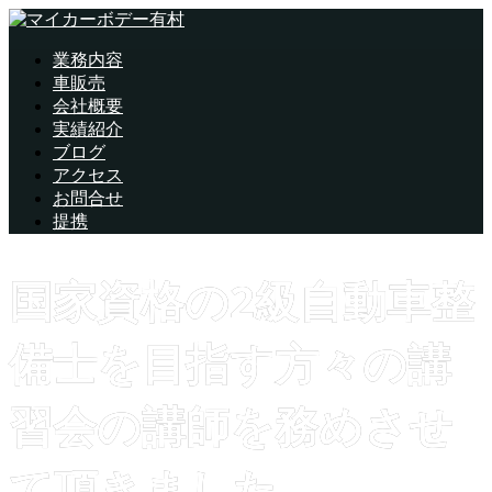
業務内容
車販売
会社概要
実績紹介
ブログ
アクセス
お問合せ
提携
国家資格の2級自動車整
備士を目指す方々の講
習会の講師を務めさせ
て頂きました。