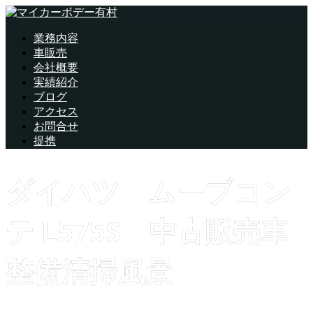
業務内容
車販売
会社概要
実績紹介
ブログ
アクセス
お問合せ
提携
ダイハツ ムーブコン
テ L575S 中古販売車
整備清掃風景