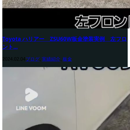
Toyota ハリアー ZSU60W板金塗装実例 左フロ
ント...
2024.02.04
ブログ
,
実績紹介
,
板金