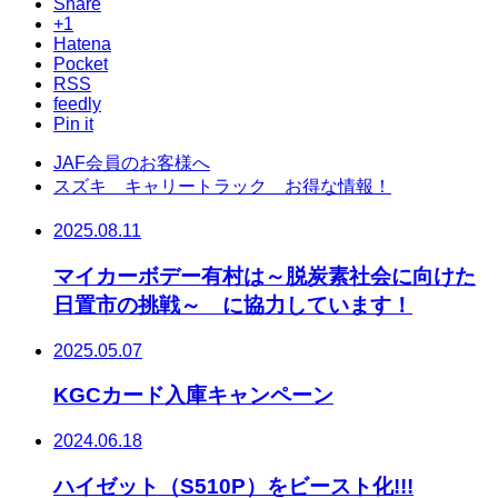
Share
+1
Hatena
Pocket
RSS
feedly
Pin it
JAF会員のお客様へ
スズキ キャリートラック お得な情報！
2025.08.11
マイカーボデー有村は～脱炭素社会に向けた
日置市の挑戦～ に協力しています！
2025.05.07
KGCカード入庫キャンペーン
2024.06.18
ハイゼット（S510P）をビースト化!!!