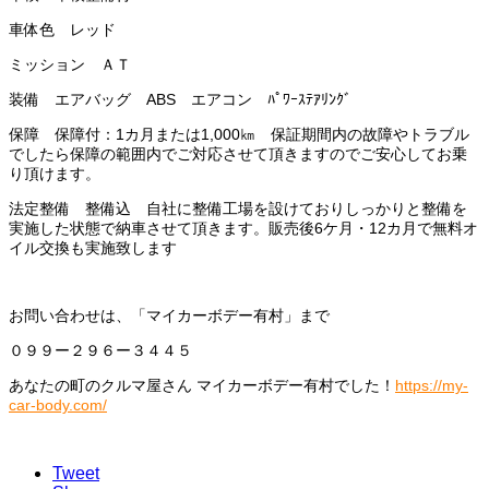
車体色 レッド
ミッション ＡＴ
装備 エアバッグ ABS エアコン ﾊﾟﾜｰｽﾃｱﾘﾝｸﾞ
保障 保障付：1カ月または1,000㎞ 保証期間内の故障やトラブル
でしたら保障の範囲内でご対応させて頂きますのでご安心してお乗
り頂けます。
法定整備 整備込 自社に整備工場を設けておりしっかりと整備を
実施した状態で納車させて頂きます。販売後6ケ月・12カ月で無料オ
イル交換も実施致します
お問い合わせは、「マイカーボデー有村」まで
０９９ー２９６ー３４４５
あなたの町のクルマ屋さん マイカーボデー有村でした！
https://my-
car-body.com/
Tweet