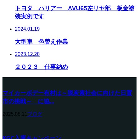
トヨタ ハリアー AVU65左リヤ部 板金塗
装実例です
2024.01.19
大型車 色替え作業
2023.12.28
２０２３ 仕事納め
マイカーボデー有村は～脱炭素社会に向けた日置
市の挑戦～ に協...
2025.08.11
ブログ
KGC入庫キャンペーン