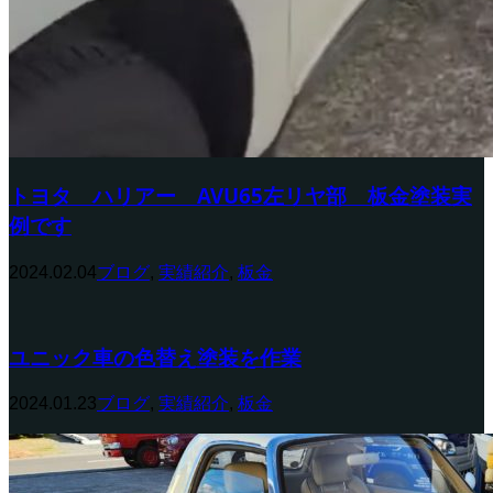
トヨタ ハリアー AVU65左リヤ部 板金塗装実
例です
2024.02.04
ブログ
,
実績紹介
,
板金
ユニック車の色替え塗装を作業
2024.01.23
ブログ
,
実績紹介
,
板金