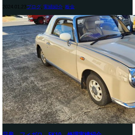
2024.01.23
ブログ
,
実績紹介
,
板金
日産 フィガロ FK10 修理実績紹介