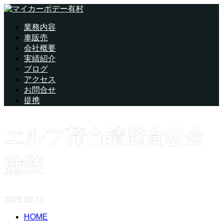
業務内容
車販売
会社概要
実績紹介
ブログ
アクセス
お問合せ
提携
エルフ荷台錆腐食板金
塗装
2023.06.13
HOME