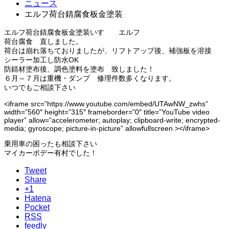
ニュース
エルフ荷台錆腐食板金塗装
エルフ荷台錆腐食板金塗装いすゞ エルフ
荷台腐食 直しました。
荷台は崩れ落ちておりましたが、リフトアップ後、補強板を溶接
シーラー加工し防水OK
防錆材塗布後、調色塗料を塗布 致しました！
６月～７月は重機・ダンプ 修理件数多くなります。
いつでもご相談下さい
<iframe src=”https://www.youtube.com/embed/UTAwNW_zwhs”
width=”560″ height=”315″ frameborder=”0″ title=”YouTube video
player” allow=”accelerometer; autoplay; clipboard-write; encrypted-
media; gyroscope; picture-in-picture” allowfullscreen ></iframe>
乗用車の困ったも相談下さい
マイカーボデー有村でした！
Tweet
Share
+1
Hatena
Pocket
RSS
feedly