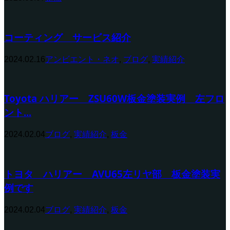
コーティング サービス紹介
2024.02.16
アンビエント・ネオ
,
ブログ
,
実績紹介
Toyota ハリアー ZSU60W板金塗装実例 左フロ
ント...
2024.02.04
ブログ
,
実績紹介
,
板金
トヨタ ハリアー AVU65左リヤ部 板金塗装実
例です
2024.02.04
ブログ
,
実績紹介
,
板金