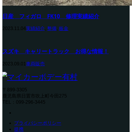
日産 フィガロ FK10 修理実績紹介
2023.11.04
実績紹介
,
整備
,
板金
スズキ キャリートラック お得な情報！
2023.09.01
車両販売
〒899-3305
鹿児島県日置市吹上町今田275
TEL：099-296-3445
プライバシーポリシー
提携