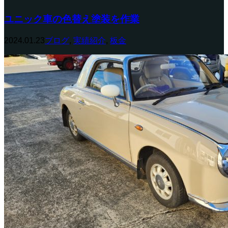
ユニック車の色替え塗装を作業
2024.01.23
ブログ
,
実績紹介
,
板金