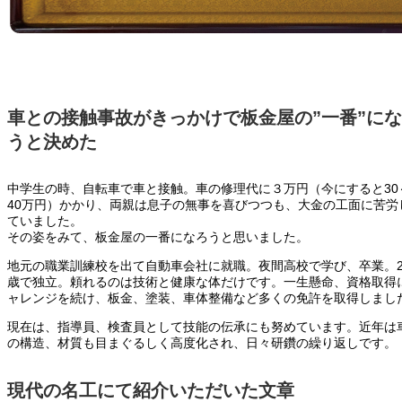
車との接触事故がきっかけで板金屋の”一番”に
うと決めた
中学生の時、自転車で車と接触。車の修理代に３万円（今にすると30
40万円）かかり、両親は息子の無事を喜びつつも、大金の工面に苦労
ていました。
その姿をみて、板金屋の一番になろうと思いました。
地元の職業訓練校を出て自動車会社に就職。夜間高校で学び、卒業。2
歳で独立。頼れるのは技術と健康な体だけです。一生懸命、資格取得
ャレンジを続け、板金、塗装、車体整備など多くの免許を取得しまし
現在は、指導員、検査員として技能の伝承にも努めています。近年は
の構造、材質も目まぐるしく高度化され、日々研鑽の繰り返しです。
現代の名工にて紹介いただいた文章