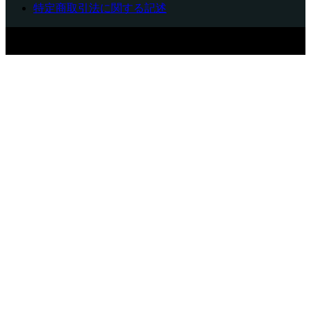
特定商取引法に関する記述
〒899-3305 鹿児島県日置市吹上町今田275 TEL：099-296-
3445
Copyright © マイカーボデー有村