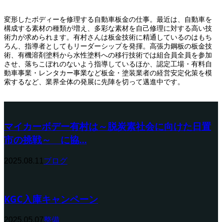
変形したボディーを修理する自動車板金の仕事。最近は、自動車を
構成する素材の種類が増え、多彩な素材を自己修理に対する高い技
術力が求められます。有村さんは板金技術に精通しているのはもち
ろん、指導者としてもリーダーシップを発揮。高張力鋼板の板金技
術、有機溶剤塗料から水性塗料への移行技術では組合員全員を参加
させ、落ちこぼれのないよう指導しているほか、認定工場・有料自
動車事業・レンタカー事業など板金・塗装業者の経営安定化策を模
索するなど、業界全体の発展に先陣を切って邁進中です。
マイカーボデー有村は～脱炭素社会に向けた日置
市の挑戦～ に協...
2025.08.11
ブログ
KGC入庫キャンペーン
2025.05.07
整備