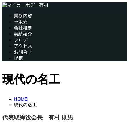
業務内容
車販売
会社概要
実績紹介
ブログ
アクセス
お問合せ
提携
現代の名工
HOME
現代の名工
代表取締役会長 有村 則男